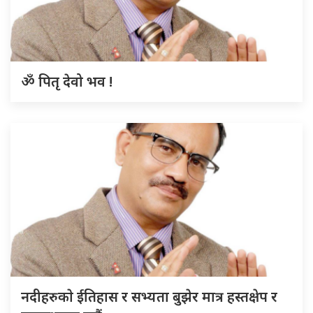
ॐ पितृ देवो भव !
नदीहरुकाे ईतिहास र सभ्यता बुझेर मात्र हस्तक्षेप र