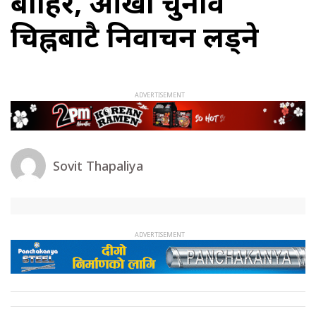
बाहिर, आँखा चुनाव
चिह्नबाटै निर्वाचन लड्ने
Sovit Thapaliya