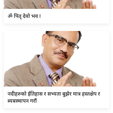
ॐ पितृ देवो भव !
नदीहरुकाे ईतिहास र सभ्यता बुझेर मात्र हस्तक्षेप र
ब्यबस्थापन गराैं