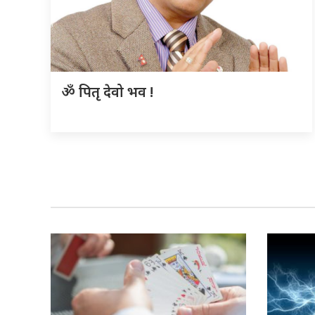
ॐ पितृ देवो भव !