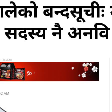
को बन्दसूचीः उ
सदस्य नै अनविज्ञ
:52 AM