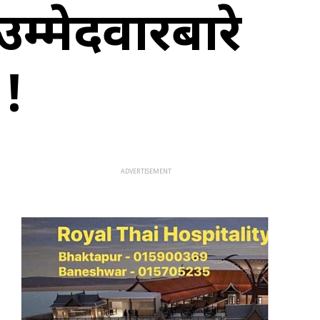
म्मेदवारबारे
 !