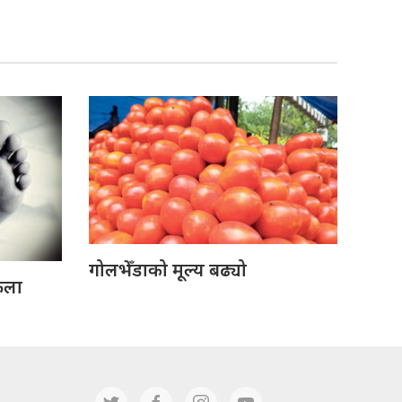
गोलभेँडाको मूल्य बढ्यो
ेला