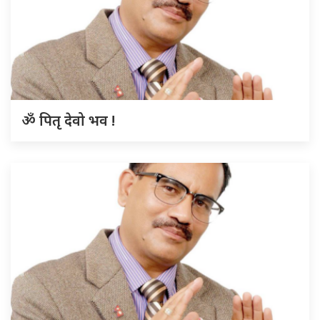
ॐ पितृ देवो भव !