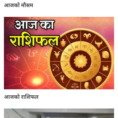
आजको मौसम
आजको राशिफल