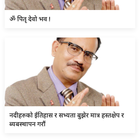
ॐ पितृ देवो भव !
नदीहरुकाे ईतिहास र सभ्यता बुझेर मात्र हस्तक्षेप र
ब्यबस्थापन गराैं