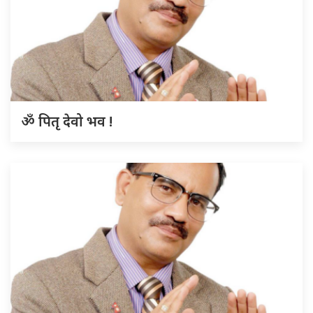
ॐ पितृ देवो भव !