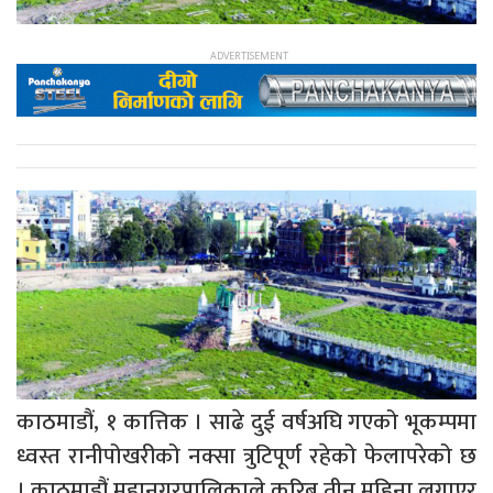
काठमाडौं, १ कात्तिक । साढे दुई वर्षअघि गएको भूकम्पमा
ध्वस्त रानीपोखरीको नक्सा त्रुटिपूर्ण रहेको फेलापरेको छ
। काठमाडौं महानगरपालिकाले करिब तीन महिना लगाएर