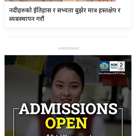
नदीहरुकाे ईतिहास र सभ्यता बुझेर मात्र हस्तक्षेप र
ब्यबस्थापन गराैं