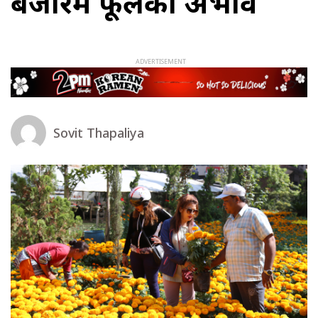
बजारमै फूलको अभाव
Sovit Thapaliya