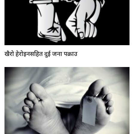
खैरो हेरोइनसहित दुई जना पक्राउ