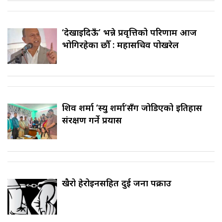
‘देखाइदिऊँ’ भन्ने प्रवृत्तिको परिणाम आज
भोगिरहेका छौँ : महासचिव पोखरेल
शिव शर्मा ‘स्यु शर्मा’सँग जोडिएको इतिहास
संरक्षण गर्ने प्रयास
खैरो हेरोइनसहित दुई जना पक्राउ