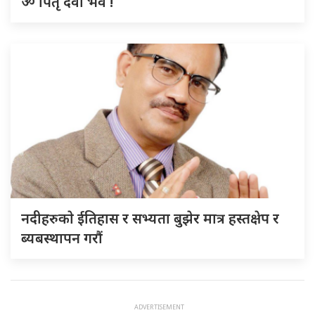
ॐ पितृ देवो भव !
नदीहरुकाे ईतिहास र सभ्यता बुझेर मात्र हस्तक्षेप र
ब्यबस्थापन गराैं