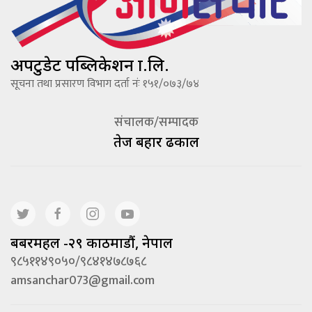
अपटुडेट पब्लिकेशन प्रा.लि.
सूचना तथा प्रसारण विभाग दर्ता नंः १५१/०७३/७४
संचालक/सम्पादक
तेज बहादूर ढकाल
बबरमहल -२९ काठमाडौं, नेपाल
९८५११४९०५०/९८४१४७८७६८
amsanchar073@gmail.com