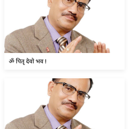
ॐ पितृ देवो भव !