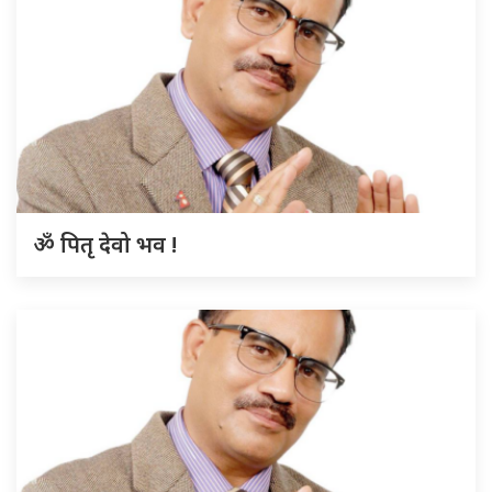
ॐ पितृ देवो भव !