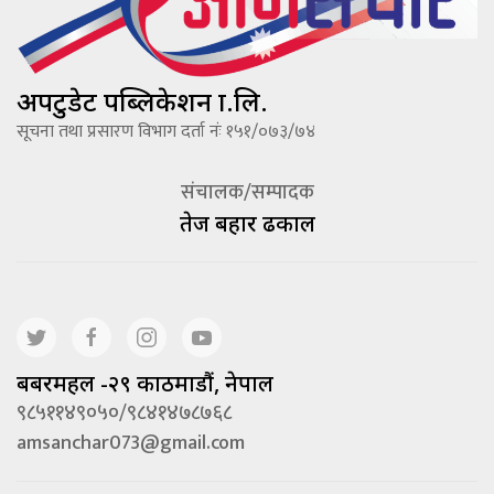
अपटुडेट पब्लिकेशन प्रा.लि.
सूचना तथा प्रसारण विभाग दर्ता नंः १५१/०७३/७४
संचालक/सम्पादक
तेज बहादूर ढकाल
बबरमहल -२९ काठमाडौं, नेपाल
९८५११४९०५०/९८४१४७८७६८
amsanchar073@gmail.com