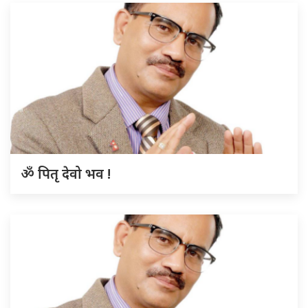
ॐ पितृ देवो भव !