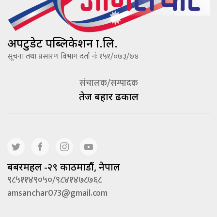
अपटुडेट पब्लिकेशन प्रा.लि.
सूचना तथा प्रसारण विभाग दर्ता नंः १५१/०७३/७४
संचालक/सम्पादक
तेज बहादूर ढकाल
बबरमहल -२९ काठमाडौं, नेपाल
९८५११४९०५०/९८४१४७८७६८
amsanchar073@gmail.com