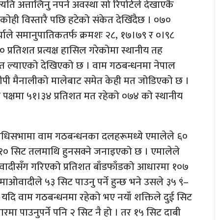
ति अत्तालिनु नपर्ने अवस्था सो रिपोर्टले देखाएकै
ोही विस्तारै पछि हटेको संकेत देखिँदैछ । ०७०
्चाले समानुपातिकतर्फ क्रमशः २८, १७।७९ र ०।९८
प्रतिशत प्रत्यक्ष हासिल गरेकोमा स्थानीय तह
मत ल्याएको देखिएको छ । वाम गठबन्धनमा नेपाल
था सीपी मैनालीको मालेबाट समेत केही मत जोडिएको छ ।
 पक्षमा ५१।३४ प्रतिशत मत रहेको ०७४ को स्थानीय
निधिसभामा वाम गठबन्धनका दलहरूमध्ये एमालेले ६०
ा १० सिट तलमाथि हुनसक्ने जनाइएको छ । एमालेले
माओवादीसँग गरिएको प्रतिशत बाँडफाँडको आधारमा १०७
ो माओवादीले ५३ सिट पाउनु पर्ने हुन्छ भने उसले ३५ ९ं–
 यदि वाम गठबन्धनमा रहेको भए नयाँ शक्तिले दुई सिट
मा पाउनुपर्ने पनि २ सिट नै हो । तर १५ सिट दाबी