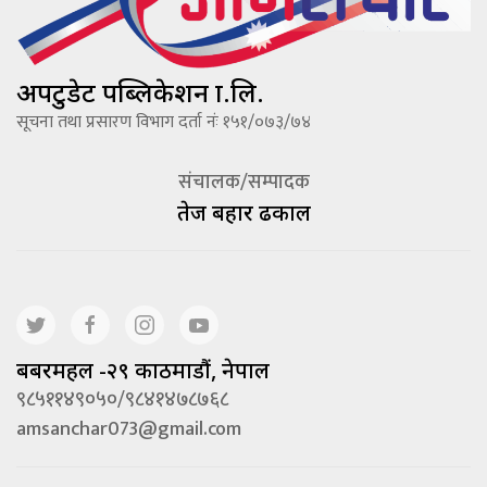
अपटुडेट पब्लिकेशन प्रा.लि.
सूचना तथा प्रसारण विभाग दर्ता नंः १५१/०७३/७४
संचालक/सम्पादक
तेज बहादूर ढकाल
बबरमहल -२९ काठमाडौं, नेपाल
९८५११४९०५०/९८४१४७८७६८
amsanchar073@gmail.com