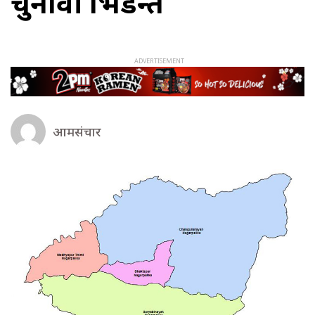
चुनावी भिडन्त
आमसंचार