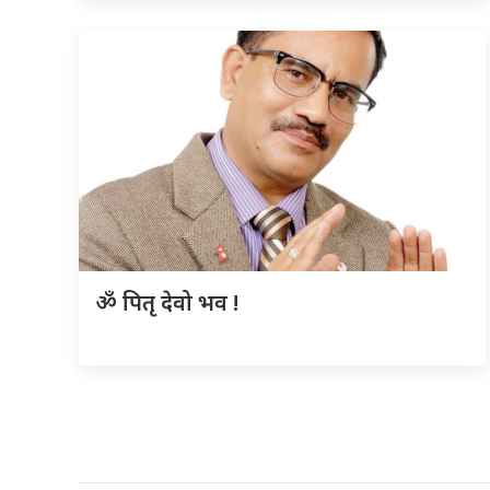
ॐ पितृ देवो भव !