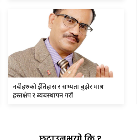
नदीहरुकाे ईतिहास र सभ्यता बुझेर मात्र
हस्तक्षेप र ब्यबस्थापन गराैं
छुटाउनुभयो कि ?