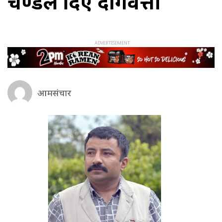
प्रचण्डले दिए दागवत्ती
आमसंचार