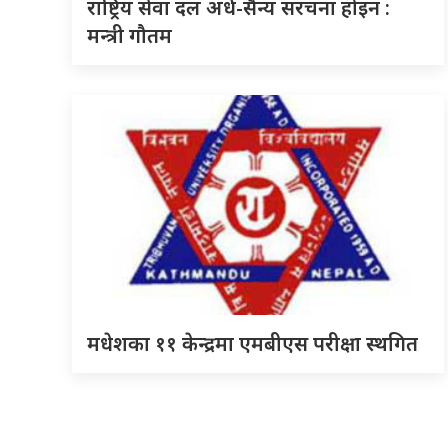
राष्ट्रिय सेवा दल अर्ध-सैन्य संरचना होइन :
मन्त्री गौतम
मधेशका ११ केन्द्रमा एमबीएस परीक्षा स्थगित