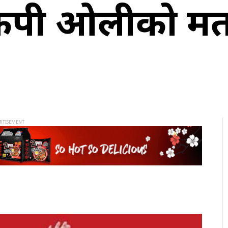
्ष केपी ओलीको म