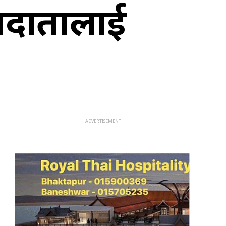
तदातालाई