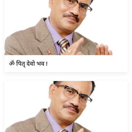
ॐ पितृ देवो भव !