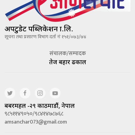
अपटुडेट पब्लिकेशन प्रा.लि.
सूचना तथा प्रसारण विभाग दर्ता नंः १५१/०७३/७४
संचालक/सम्पादक
तेज बहादूर ढकाल
बबरमहल -२९ काठमाडौं, नेपाल
९८५११४९०५०/९८४१४७८७६८
amsanchar073@gmail.com