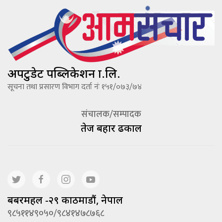
अपटुडेट पब्लिकेशन प्रा.लि.
सूचना तथा प्रसारण विभाग दर्ता नंः १५१/०७३/७४
संचालक/सम्पादक
तेज बहादूर ढकाल
बबरमहल -२९ काठमाडौं, नेपाल
९८५११४९०५०/९८४१४७८७६८