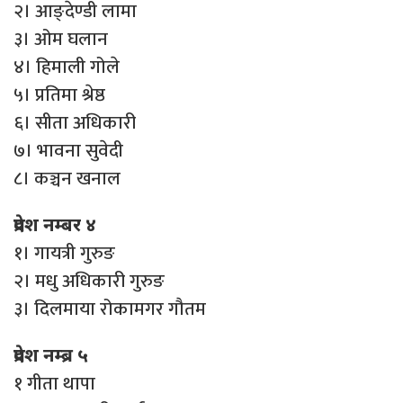
२। आङ्देण्डी लामा
३। ओम घलान
४। हिमाली गोले
५। प्रतिमा श्रेष्ठ
६। सीता अधिकारी
७। भावना सुवेदी
८। कञ्चन खनाल
प्रदेश नम्बर ४
१। गायत्री गुरुङ
२। मधु अधिकारी गुरुङ
३। दिलमाया रोकामगर गौतम
प्रदेश नम्ब्र ५
१ गीता थापा