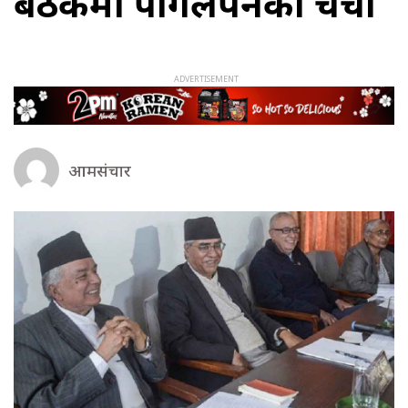
बैठकमा पागलपनको चर्चा
आमसंचार