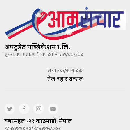
अपटुडेट पब्लिकेशन प्रा.लि.
सूचना तथा प्रसारण विभाग दर्ता नंः १५१/०७३/७४
संचालक/सम्पादक
तेज बहादूर ढकाल
बबरमहल -२९ काठमाडौं, नेपाल
९८५११४९०५०/९८४१४७८७६८