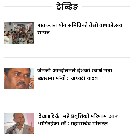
ट्रेन्डिङ
पातञ्जल योग समितिको तेस्रो वार्षिकोत्सव
सम्पन्न
जेनजी आन्दोलनले देशको स्वाधीनता
खतरामा पर्‍यो : अध्यक्ष यादव
‘देखाइदिऊँ’ भन्ने प्रवृत्तिको परिणाम आज
भोगिरहेका छौँ : महासचिव पोखरेल