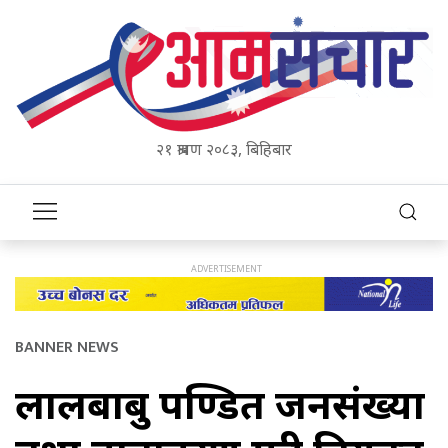
२१ श्रावण २०८३, बिहिबार
BANNER NEWS
लालबाबु पण्डित जनसंख्या