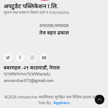
अपटुडेट पब्लिकेशन प्रा.लि.
सूचना तथा प्रसारण विभाग दर्ता नंः १५१/०७३/७४
संचालक/सम्पादक
तेज बहादूर ढकाल
बबरमहल -२९ काठमाडौं, नेपाल
९८५११४९०५०/९८४१४७८७६८
amsanchar073@gmail.com
©2026 Amsanchar सर्वाधिकार सुरक्षित अल मिडिया हाउस प्रा.लि. |
Site By :
Appharu