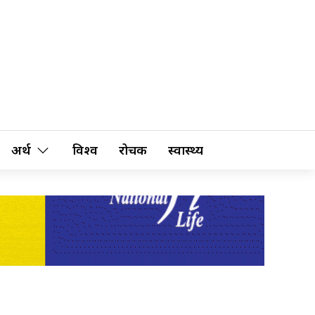
अर्थ
विश्व
रोचक
स्वास्थ्य