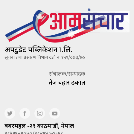
अपटुडेट पब्लिकेशन प्रा.लि.
सूचना तथा प्रसारण विभाग दर्ता नंः १५१/०७३/७४
संचालक/सम्पादक
तेज बहादूर ढकाल
बबरमहल -२९ काठमाडौं, नेपाल