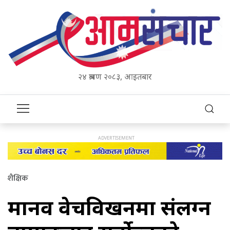
२४ श्रावण २०८३, आइतबार
शैक्षिक
मानव वेचविखनमा संलग्न