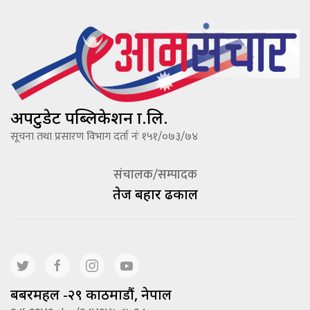
अपटुडेट पब्लिकेशन प्रा.लि.
सूचना तथा प्रसारण विभाग दर्ता नंः १५१/०७३/७४
संचालक/सम्पादक
तेज बहादूर ढकाल
बबरमहल -२९ काठमाडौं, नेपाल