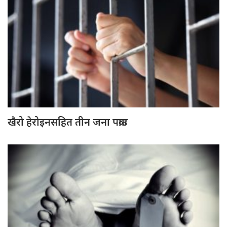
खैरो हेरोइनसहित तीन जना पक्राउ