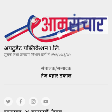
अपटुडेट पब्लिकेशन प्रा.लि.
सूचना तथा प्रसारण विभाग दर्ता नंः १५१/०७३/७४
संचालक/सम्पादक
तेज बहादूर ढकाल
बबरमहल -२९ काठमाडौं, नेपाल