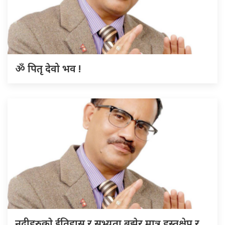
ॐ पितृ देवो भव !
नदीहरुकाे ईतिहास र सभ्यता बुझेर मात्र हस्तक्षेप र