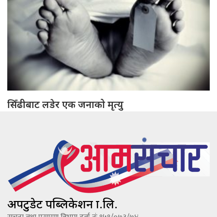
सिँढीबाट लडेर एक जनाको मृत्यु
अपटुडेट पब्लिकेशन प्रा.लि.