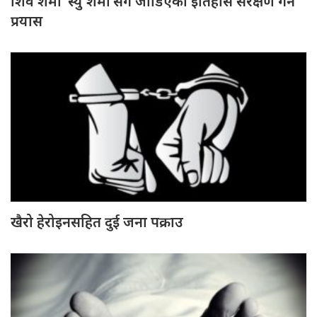
शिव शर्मा ‘स्यु शर्मा’सँग जोडिएको इतिहास संरक्षण गर्ने
प्रयास
खैरो हेरोइनसहित दुई जना पक्राउ