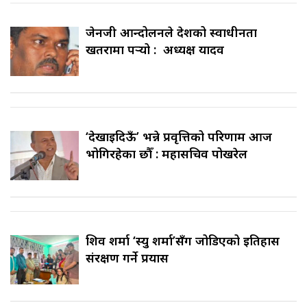
जेनजी आन्दोलनले देशको स्वाधीनता
खतरामा पर्‍यो : अध्यक्ष यादव
‘देखाइदिऊँ’ भन्ने प्रवृत्तिको परिणाम आज
भोगिरहेका छौँ : महासचिव पोखरेल
शिव शर्मा ‘स्यु शर्मा’सँग जोडिएको इतिहास
संरक्षण गर्ने प्रयास