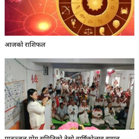
आजको राशिफल
पातञ्जल योग समितिको तेस्रो वार्षिकोत्सव सम्पन्न