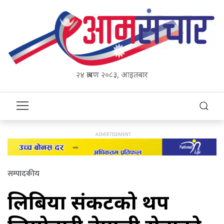
२४ श्रावण २०८३, आइतबार
सम्पादकीय
लिबिया संकटको थप