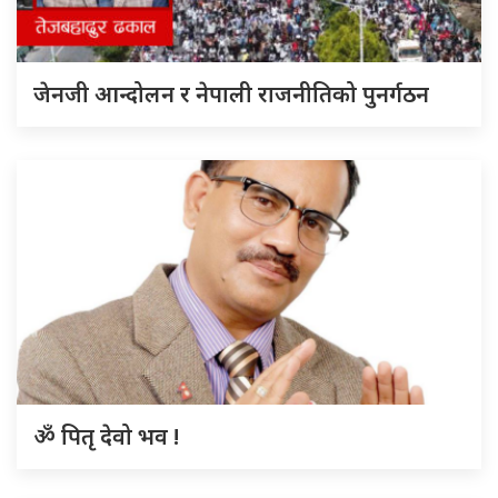
जेनजी आन्दोलन र नेपाली राजनीतिको पुनर्गठन
ॐ पितृ देवो भव !