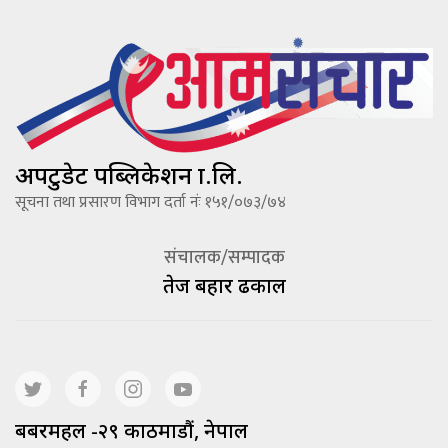
अपटुडेट पब्लिकेशन प्रा.लि.
सूचना तथा प्रसारण विभाग दर्ता नंः १५१/०७३/७४
संचालक/सम्पादक
तेज बहादूर ढकाल
बबरमहल -२९ काठमाडौं, नेपाल