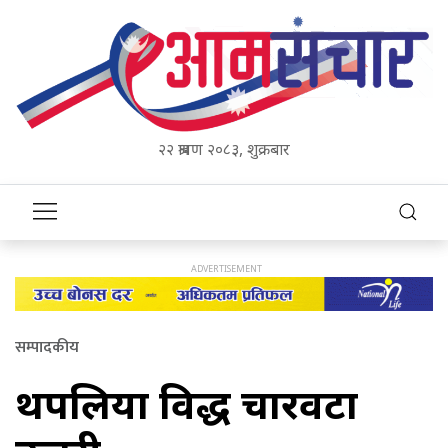
२२ श्रावण २०८३, शुक्रबार
सम्पादकीय
थपलिया विरुद्ध चारवटा