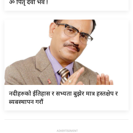
ॐ पितृ देवो भव !
नदीहरुकाे ईतिहास र सभ्यता बुझेर मात्र हस्तक्षेप र
ब्यबस्थापन गराैं