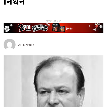
निधन
आमसंचार