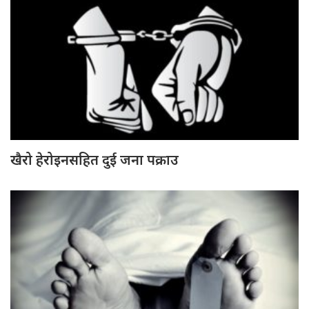
खैरो हेरोइनसहित दुई जना पक्राउ