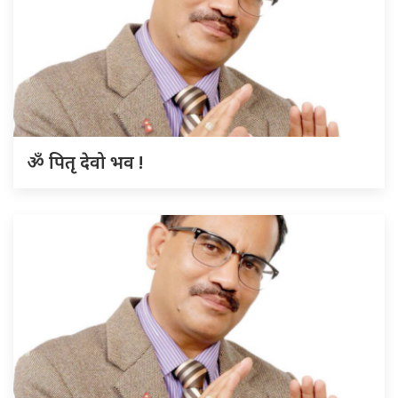
ॐ पितृ देवो भव !