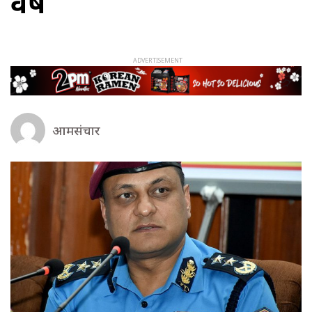
वर्ष
आमसंचार