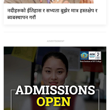
नदीहरुकाे ईतिहास र सभ्यता बुझेर मात्र हस्तक्षेप र
ब्यबस्थापन गराैं