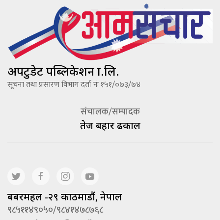
अपटुडेट पब्लिकेशन प्रा.लि.
सूचना तथा प्रसारण विभाग दर्ता नंः १५१/०७३/७४
संचालक/सम्पादक
तेज बहादूर ढकाल
बबरमहल -२९ काठमाडौं, नेपाल
९८५११४९०५०/९८४१४७८७६८