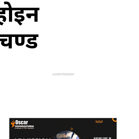
 होइन
रचण्ड