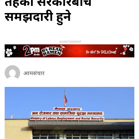
तहका सरकारबीच
समझदारी हुने
आमसंचार