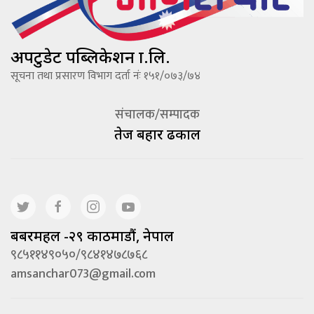
अपटुडेट पब्लिकेशन प्रा.लि.
सूचना तथा प्रसारण विभाग दर्ता नंः १५१/०७३/७४
संचालक/सम्पादक
तेज बहादूर ढकाल
बबरमहल -२९ काठमाडौं, नेपाल
९८५११४९०५०/९८४१४७८७६८
amsanchar073@gmail.com