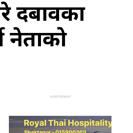
िरे दबावका
थी नेताको