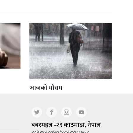
आजको मौसम
बबरमहल -२९ काठमाडौं, नेपाल
९८५११४९०५०/९८४१४७८७६८