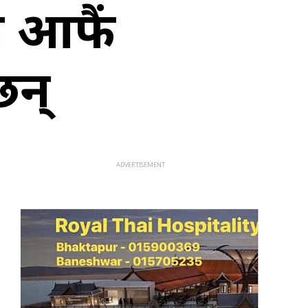
ी आफैं
छन्