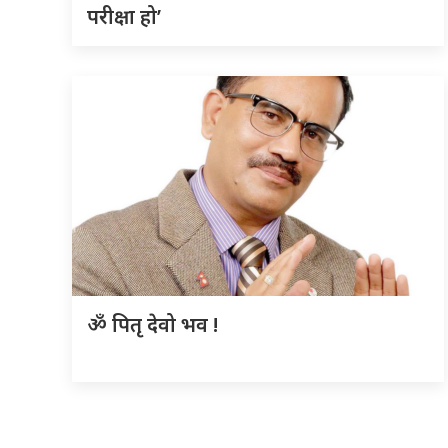
परीक्षा हो’
ॐ पितृ देवो भव !