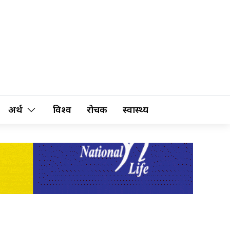
अर्थ
विश्व
रोचक
स्वास्थ्य