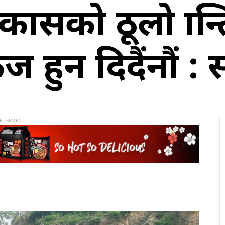
कासको ठूलो क्रान
रिज हुन दिदैंनौं :