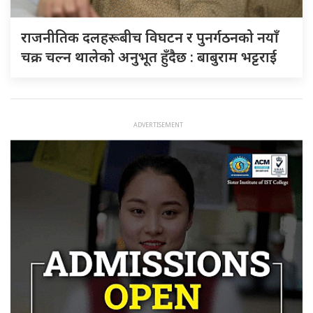
राजनीतिक दलहरूबीच विघटन र पुनर्गठनको नयाँ
चक्र चल्न थालेको अनुभूत हुँदैछ : बाबुराम भट्टराई