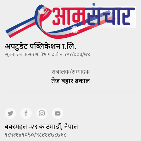
अपटुडेट पब्लिकेशन प्रा.लि.
सूचना तथा प्रसारण विभाग दर्ता नंः १५१/०७३/७४
संचालक/सम्पादक
तेज बहादूर ढकाल
बबरमहल -२९ काठमाडौं, नेपाल
९८५११४९०५०/९८४१४७८७६८