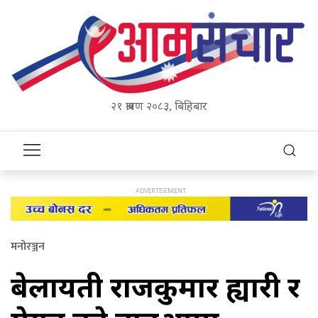
२१ श्रावण २०८३, बिहिबार
मनोरञ्जन
बेलायती राजकुमार ह्यारी र