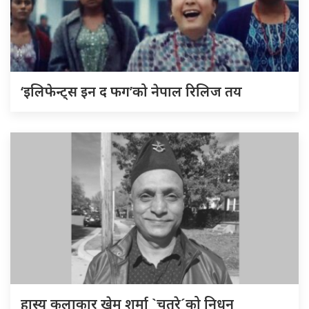
‘इलिफेन्ट्स इन द फग’को नेपाल रिलिज तय
हास्य कलाकार खेम शर्मा `चतुरे´को निधन