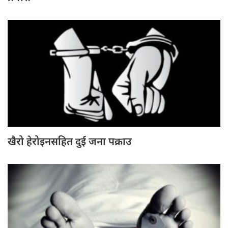
खैरो हेरोइनसहित दुई जना पक्राउ