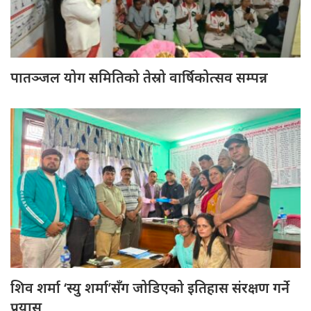
पातञ्जल योग समितिको तेस्रो वार्षिकोत्सव सम्पन्न
शिव शर्मा ‘स्यु शर्मा’सँग जोडिएको इतिहास संरक्षण गर्ने
प्रयास