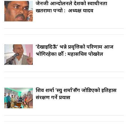
जेनजी आन्दोलनले देशको स्वाधीनता
खतरामा पर्‍यो : अध्यक्ष यादव
‘देखाइदिऊँ’ भन्ने प्रवृत्तिको परिणाम आज
भोगिरहेका छौँ : महासचिव पोखरेल
शिव शर्मा ‘स्यु शर्मा’सँग जोडिएको इतिहास
संरक्षण गर्ने प्रयास