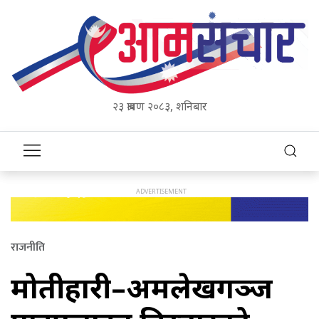
२३ श्रावण २०८३, शनिबार
राजनीति
मोतीहारी–अमलेखगञ्ज