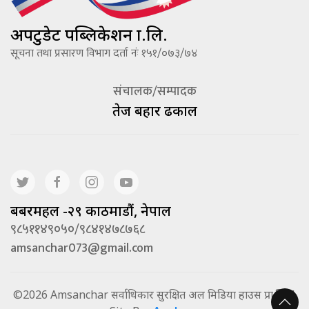
अपटुडेट पब्लिकेशन प्रा.लि.
सूचना तथा प्रसारण विभाग दर्ता नंः १५१/०७३/७४
संचालक/सम्पादक
तेज बहादूर ढकाल
बबरमहल -२९ काठमाडौं, नेपाल
९८५११४९०५०/९८४१४७८७६८
amsanchar073@gmail.com
©2026 Amsanchar सर्वाधिकार सुरक्षित अल मिडिया हाउस प्रा.लि. |