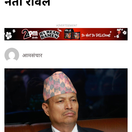
नेता रावल
आमसंचार