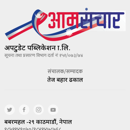
अपटुडेट पब्लिकेशन प्रा.लि.
सूचना तथा प्रसारण विभाग दर्ता नंः १५१/०७३/७४
संचालक/सम्पादक
तेज बहादूर ढकाल
बबरमहल -२९ काठमाडौं, नेपाल
९८५११४९०५०/९८४१४७८७६८