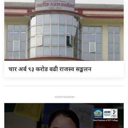
चार अर्ब ९३ करोड बढी राजस्व सङ्कलन