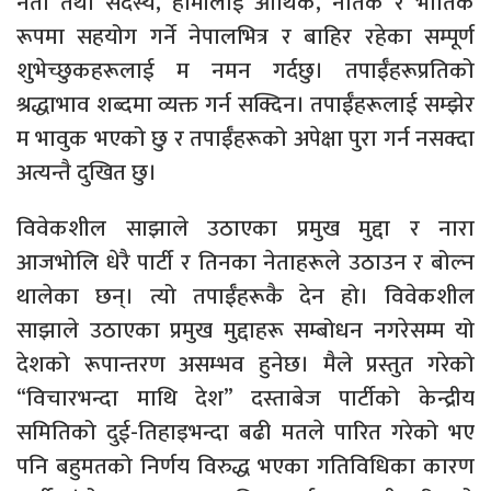
नेता तथा सदस्य, हामीलाई आर्थिक, नैतिक र भौतिक
रूपमा सहयोग गर्ने नेपालभित्र र बाहिर रहेका सम्पूर्ण
शुभेच्छुकहरूलाई म नमन गर्दछु। तपाईँहरूप्रतिको
श्रद्धाभाव शब्दमा व्यक्त गर्न सक्दिन। तपाईँहरूलाई सम्झेर
म भावुक भएको छु र तपाईँहरूको अपेक्षा पुरा गर्न नसक्दा
अत्यन्तै दुखित छु।
विवेकशील साझाले उठाएका प्रमुख मुद्दा र नारा
आजभोलि धेरै पार्टी र तिनका नेताहरूले उठाउन र बोल्न
थालेका छन्। त्यो तपाईँहरूकै देन हो। विवेकशील
साझाले उठाएका प्रमुख मुद्दाहरू सम्बोधन नगरेसम्म यो
देशको रूपान्तरण असम्भव हुनेछ। मैले प्रस्तुत गरेको
“विचारभन्दा माथि देश” दस्ताबेज पार्टीको केन्द्रीय
समितिको दुई-तिहाइभन्दा बढी मतले पारित गरेको भए
पनि बहुमतको निर्णय विरुद्ध भएका गतिविधिका कारण