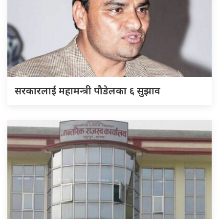
सरकारलाई महामन्त्री पौडेलका ६ सुझाव