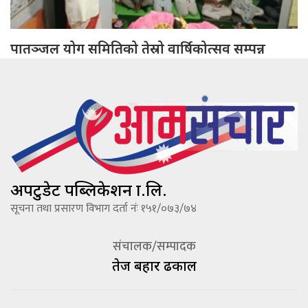
पातञ्जल योग समितिको तेस्रो वार्षिकोत्सव सम्पन्न
अपटुडेट पब्लिकेशन प्रा.लि.
सूचना तथा प्रसारण विभाग दर्ता नंः १५१/०७३/७४
संचालक/सम्पादक
तेज बहादूर ढकाल