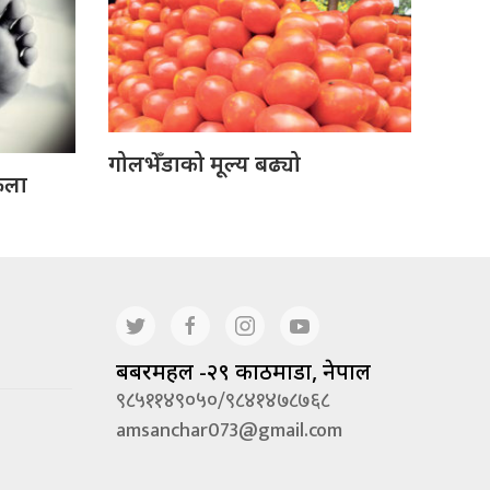
गोलभेँडाको मूल्य बढ्यो
ेला
बबरमहल -२९ काठमाडौं, नेपाल
९८५११४९०५०/९८४१४७८७६८
amsanchar073@gmail.com