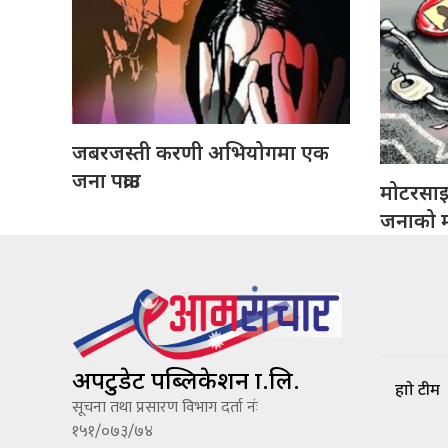
जबरजस्ती करणी अभियोगमा एक
जना पक्राउ
मोटरसा
जनाको मृ
अपटुडेट पब्लिकेशन प्रा.लि.
हाम्रो टीम
सूचना तथा प्रसारण विभाग दर्ता नंः
१५१/०७३/७४