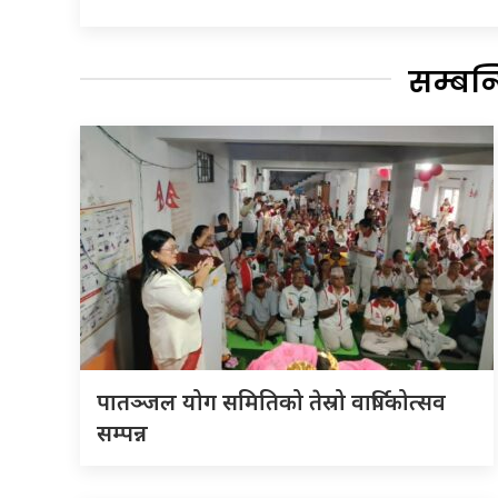
सम्बन
पातञ्जल योग समितिको तेस्रो वार्षिकोत्सव
सम्पन्न