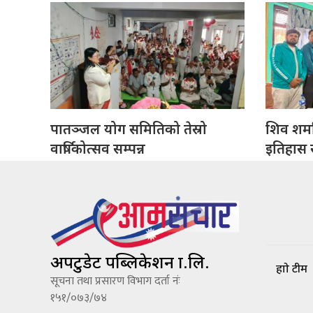
पातञ्जल योग समितिको तेस्रो
शिव शर्मा
वार्षिकोत्सव सम्पन्न
इतिहास सं
अपटुडेट पब्लिकेशन प्रा.लि.
हाम्रो टीम
सूचना तथा प्रसारण विभाग दर्ता नंः
१५१/०७३/७४