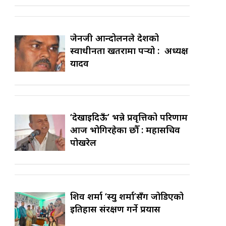
जेनजी आन्दोलनले देशको
स्वाधीनता खतरामा पर्‍यो : अध्यक्ष
यादव
‘देखाइदिऊँ’ भन्ने प्रवृत्तिको परिणाम
आज भोगिरहेका छौँ : महासचिव
पोखरेल
शिव शर्मा ‘स्यु शर्मा’सँग जोडिएको
इतिहास संरक्षण गर्ने प्रयास