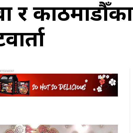
देउवा र काठमाडौँक
वार्ता