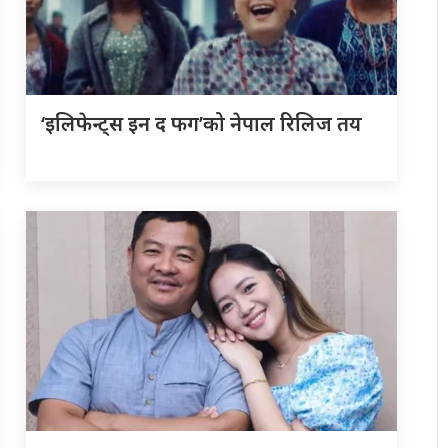
‘इलिफेन्ट्स इन द फग’को नेपाल रिलिज तय