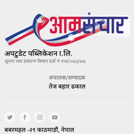
अपटुडेट पब्लिकेशन प्रा.लि.
सूचना तथा प्रसारण विभाग दर्ता नंः १५१/०७३/७४
संचालक/सम्पादक
तेज बहादूर ढकाल
बबरमहल -२९ काठमाडौं, नेपाल