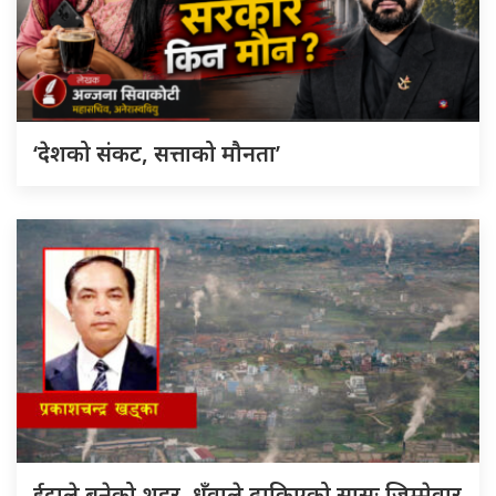
‘देशको संकट, सत्ताको मौनता’
ईट्टाले बनेको शहर, धुँवाले ढाकिएको सासः जिम्मेवार